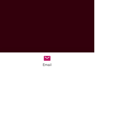
Email
hello@thebagelclass.com
Trouvez-nous dans
l'ancienne usine Cadbury,